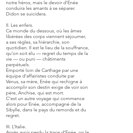
notre héros, mais le devoir d’Enée
conduira les amants à se séparer.
Didon se suicidera.
II. Les enfers.
Ce monde du dessous, où les âmes
libérées des corps viennent séjourner,
a ses règles, sa hiérarchie, son
quotidien. Il est le lieu de la souffrance,
qu’on soit élu — regret du temps de la
vie — ou puni — châtiments
perpétuels.
Emporté loin de Carthage par une
équipe d’affairistes conduite par
Vénus, sa mère, Enée qui rechigne à
accomplir son destin exige de voir son
père, Anchise, qui est mort.
C’est un autre voyage qui commence
alors pour Enée, accompagné de la
Sibylle, dans le pays du remords et du
regret.
III. L’Italie.
Après avoir perdu la trace d’Enée, on le