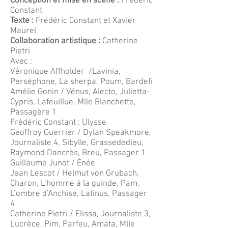
Conception et mise en scène :
Frédéric
Constant
Texte :
Frédéric Constant et
Xavier
Maurel
Collaboration artistique :
Catherine
Pietri
Avec :
Véronique Affholder /Lavinia,
Perséphone, La sherpa, Poum, Bardefi
Amélie Gonin / Vénus, Alecto, Julietta-
Cypris, Lafeuillue, Mlle Blanchette,
Passagère 1
Frédéric Constant : Ulysse
Geoffroy Guerrier / Dylan Speakmore,
Journaliste 4, Sibylle, Grassededieu,
Raymond Dancrès, Breu, Passager 1
Guillaume Junot / Énée
Jean Lescot / Helmut von Grubach,
Charon, L’homme à la guinde, Pam,
L’ombre d’Anchise, Latinus, Passager
4
Catherine Pietri / Elissa, Journaliste 3,
Lucrèce, Pim, Parfeu, Amata, Mlle